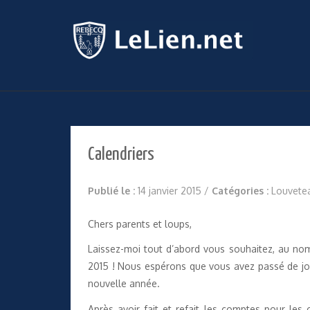
Calendriers
Publié le :
14 janvier 2015
/
Catégories :
Louvete
Chers parents et loups,
Laissez-moi tout d’abord vous souhaitez, au n
2015 ! Nous espérons que vous avez passé de joy
nouvelle année.
Après avoir fait et refait les comptes pour les 