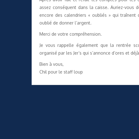
assez conséquent dans la caisse. Auriez-vous d
encore des calendriers « oubliés » qui traînent
oublié de donner l’argent.
Merci de votre compréhension.
Je vous rappelle également que la rentrée scou
organisé par les Jer’s qui s’annonce d’ores et déjà
Bien à vous,
Chil pour le staff loup