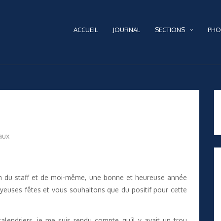
ACCUEIL
JOURNAL
SECTIONS
PHO
aux
om du staff et de moi-même, une bonne et heureuse année
euses fêtes et vous souhaitons que du positif pour cette
calendriers, je me suis rendu compte qu’il y avait un trou