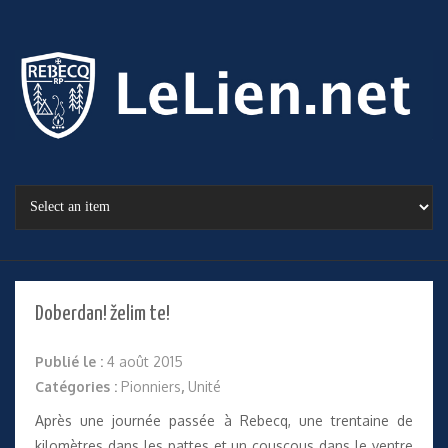
Doberdan! želim te!
Publié le :
4 août 2015
Catégories :
Pionniers
,
Unité
Après une journée passée à Rebecq, une trentaine de
kilomètres dans les pattes et un couscous dans le ventre