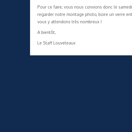
Pour ce faire, vous nous convions donc le samedi 
regarder notre montage photo, boire un verre ent
vous y attendons très nombreux !
A bientôt,
Le Staff Louveteaux