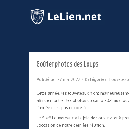
Goûter photos des Loups
Publié le :
27 mai 2022
/
Catégories :
Louveteau
Cette année, les louveteaux n’ont malheureusemen
afin de montrer les photos du camp 2021 aux louve
l’année n’est pas encore finie…
Le Staff Louveteaux a la joie de vous inviter à pr
l’occasion de notre dernière réunion.