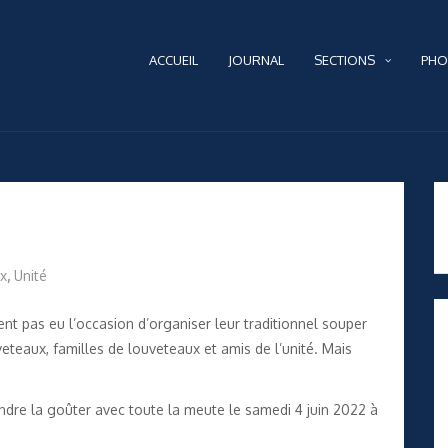
ACCUEIL
JOURNAL
SECTIONS
PHO
x
,
Unité
t pas eu l’occasion d’organiser leur traditionnel souper
teaux, familles de louveteaux et amis de l’unité. Mais
endre la goûter avec toute la meute le samedi 4 juin 2022 à