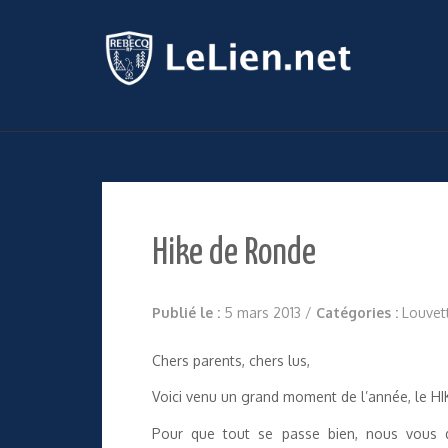
Hike de Ronde
Publié le :
5 mars 2013
/
Catégories :
Louvet
Chers parents, chers lus,
Voici venu un grand moment de l’année, le HI
Pour que tout se passe bien, nous vous do