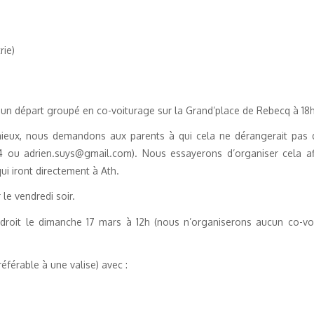
rie)
un départ groupé en co-voiturage sur la Grand’place de Rebecq à 18h45
mieux, nous demandons aux parents à qui cela ne dérangerait pas de
ou adrien.suys@gmail.com). Nous essayerons d’organiser cela afi
i iront directement à Ath.
e vendredi soir.
’endroit le dimanche 17 mars à 12h (nous n’organiserons aucun co-
référable à une valise) avec :