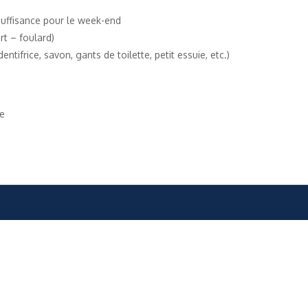
suffisance pour le week-end
rt – foulard)
entifrice, savon, gants de toilette, petit essuie, etc.)
me