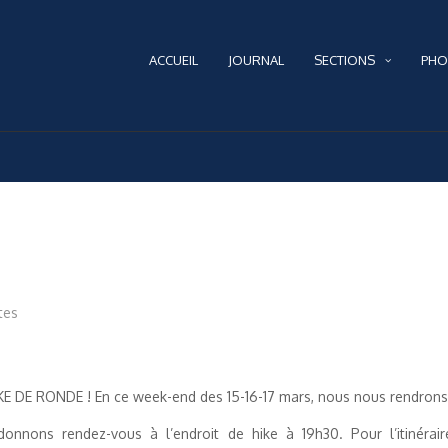
ACCUEIL
JOURNAL
SECTIONS
PHO
tes
KE DE RONDE ! En ce week-end des 15-16-17 mars, nous nous rendrons à
nnons rendez-vous à l’endroit de hike à 19h30. Pour l’itinéraire