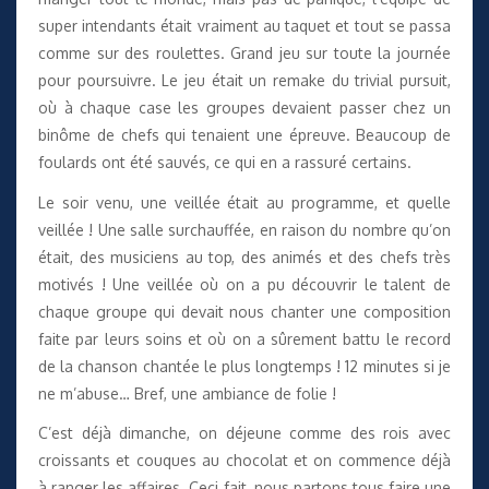
super intendants était vraiment au taquet et tout se passa
comme sur des roulettes. Grand jeu sur toute la journée
pour poursuivre. Le jeu était un remake du trivial pursuit,
où à chaque case les groupes devaient passer chez un
binôme de chefs qui tenaient une épreuve. Beaucoup de
foulards ont été sauvés, ce qui en a rassuré certains.
Le soir venu, une veillée était au programme, et quelle
veillée ! Une salle surchauffée, en raison du nombre qu’on
était, des musiciens au top, des animés et des chefs très
motivés ! Une veillée où on a pu découvrir le talent de
chaque groupe qui devait nous chanter une composition
faite par leurs soins et où on a sûrement battu le record
de la chanson chantée le plus longtemps ! 12 minutes si je
ne m’abuse… Bref, une ambiance de folie !
C’est déjà dimanche, on déjeune comme des rois avec
croissants et couques au chocolat et on commence déjà
à ranger les affaires. Ceci fait, nous partons tous faire une