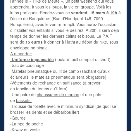
l’année le « Hike de Meute », un petit weekend qui vous
apprendra, à vous les loups, la vie en groupe. Voilà les
infos pratiques :Rendez-vous ce
vendredi 15 mars à
19h
à
l’école de Ronquières (Rue d’Henripont 145, 7090
Ronquières), avec le ventre rempli. Vous aurez l’occasion
d’installer vos enfants si vous le désirez. A 20h, il sera déjà
temps de donner les derniers câlins et bisous. Le P.A.F.
sera de
15 euros
à donner à Hathi au début du hike, sous
enveloppe nominale.
A emporter:
-Uniforme impeccable
(foulard, pull complet et short)
-Sac de couchage
-Matelas pneumatique ou lit de camp (sachant qu’aux
éclaireurs, le matelas pneumatique sera obligatoire)
-Vêtements de rechange en suffisance (à prévoir
en
fonction du temps
qu’il fera)
-Une paire de
chaussures de marche
et une paire
de
baskets.
-Trousse de toilette avec le minimum syndical (de quoi se
brosser les dents et se débarbouiller)
-Gourde
-Lampe de poche
-K-way ou veste