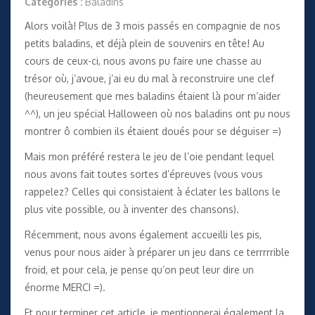
Catégories :
Baladins
Alors voilà! Plus de 3 mois passés en compagnie de nos
petits baladins, et déjà plein de souvenirs en tête! Au
cours de ceux-ci, nous avons pu faire une chasse au
trésor où, j’avoue, j’ai eu du mal à reconstruire une clef
(heureusement que mes baladins étaient là pour m’aider
^^), un jeu spécial Halloween où nos baladins ont pu nous
montrer ô combien ils étaient doués pour se déguiser =)
Mais mon préféré restera le jeu de l’oie pendant lequel
nous avons fait toutes sortes d’épreuves (vous vous
rappelez? Celles qui consistaient à éclater les ballons le
plus vite possible, ou à inventer des chansons).
Récemment, nous avons également accueilli les pis,
venus pour nous aider à préparer un jeu dans ce terrrrrible
froid, et pour cela, je pense qu’on peut leur dire un
énorme MERCI =).
Et pour terminer cet article, je mentionnerai également la