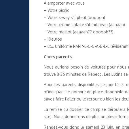
A emporter avec vous:
– Votre picnic
– Votre k-way s’il pleut (oooooh)
– Votre crème solaire s’il fait beau (aaaaah)
– Votre maillot (aaaaah?? oooooh??)
– 10euros
– Et… Uniforme I-M-P-E-C-C-A-B-L-E (évidemm
Chers parents
,
Nous aurions besoin de voitures pour nous re
trouve à 36 minutes de Rebecq. Les Lutins se 
Pour les parents disponibles ce jour-là et
m’indiquant le nombre de place disponible da
savez faire l’aller ou le retour ou bien les deu
La remise du dossier de camp se déroulera l
site). Nous donnerons de plus amples informa
Rendez-vous donc le samedi 23 juin, en gran