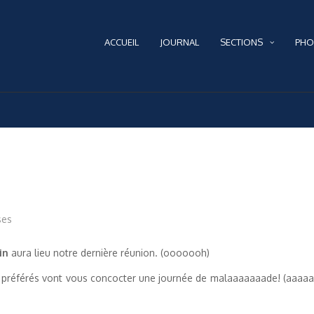
ACCUEIL
JOURNAL
SECTIONS
PHO
ses
in
aura lieu notre dernière réunion. (ooooooh)
s préférés vont vous concocter une journée de malaaaaaaade! (aaaaa