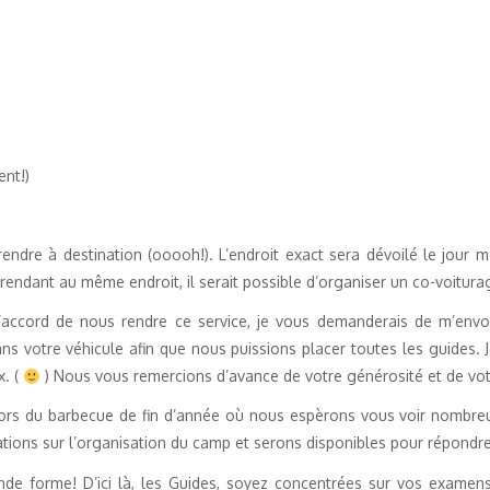
ent!)
ndre à destination (ooooh!). L’endroit exact sera dévoilé le jour 
rendant au même endroit, il serait possible d’organiser un co-voitura
 d’accord de nous rendre ce service, je vous demanderais de m’envo
ns votre véhicule afin que nous puissions placer toutes les guides. 
x. (
) Nous vous remercions d’avance de votre générosité et de vo
ors du barbecue de fin d’année où nous espèrons vous voir nombreux
tions sur l’organisation du camp et serons disponibles pour répondre
de forme! D’ici là, les Guides, soyez concentrées sur vos examens 