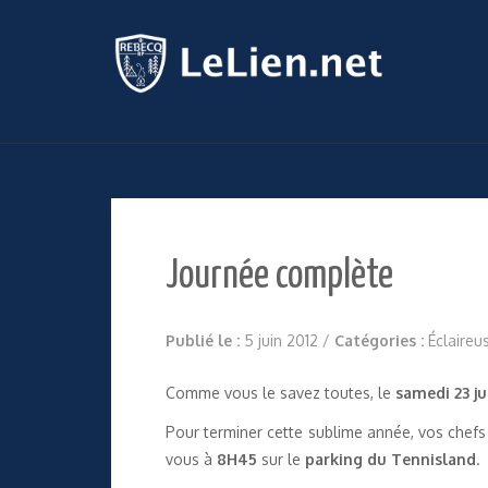
Journée complète
Publié le :
5 juin 2012
/
Catégories :
Éclaireu
Comme vous le savez toutes, le
samedi 23 ju
Pour terminer cette sublime année, vos chef
vous à
8H45
sur le
parking du Tennisland
.