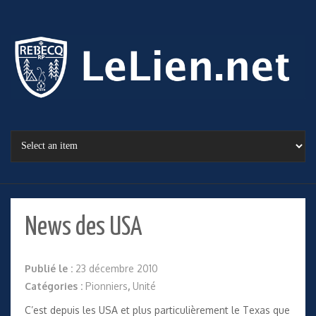
News des USA
Publié le :
23 décembre 2010
Catégories :
Pionniers
,
Unité
C’est depuis les USA et plus particulièrement le Texas que