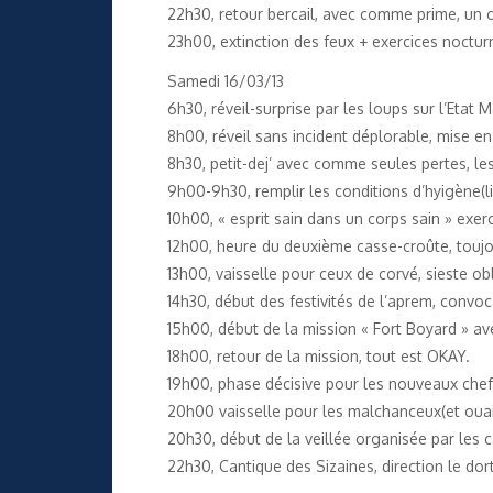
22h30, retour bercail, avec comme prime, un 
23h00, extinction des feux + exercices noctu
Samedi 16/03/13
6h30, réveil-surprise par les loups sur l’Etat
8h00, réveil sans incident déplorable, mise e
8h30, petit-dej’ avec comme seules pertes, le
9h00-9h30, remplir les conditions d’hyigène(l
10h00, « esprit sain dans un corps sain » exer
12h00, heure du deuxième casse-croûte, touj
13h00, vaisselle pour ceux de corvé, sieste obli
14h30, début des festivités de l’aprem, convo
15h00, début de la mission « Fort Boyard » ave
18h00, retour de la mission, tout est OKAY.
19h00, phase décisive pour les nouveaux chefs
20h00 vaisselle pour les malchanceux(et ouais
20h30, début de la veillée organisée par les c
22h30, Cantique des Sizaines, direction le dor