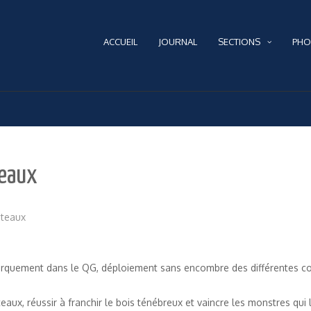
ACCUEIL
JOURNAL
SECTIONS
PHO
teaux
teaux
barquement dans le QG, déploiement sans encombre des différentes 
eaux, réussir à franchir le bois ténébreux et vaincre les monstres qui 