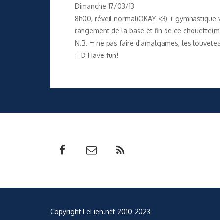
Dimanche 17/03/13
8h00, réveil normal(OKAY <3) + gymnastique vr
rangement de la base et fin de ce chouette(mê
N.B. = ne pas faire d'amalgames, les louvetea
= D Have fun!
Copyright LeLien.net 2010-2023