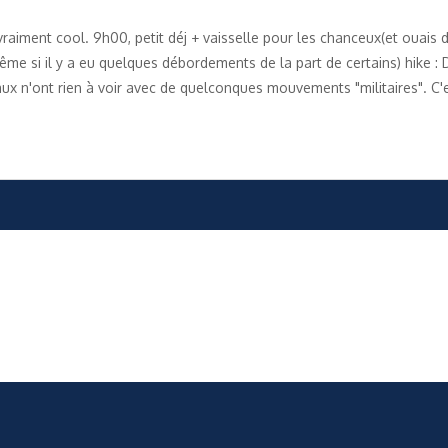
aiment cool. 9h00, petit déj + vaisselle pour les chanceux(et ouais 
me si il y a eu quelques débordements de la part de certains) hike :
ux n'ont rien à voir avec de quelconques mouvements "militaires". C'e