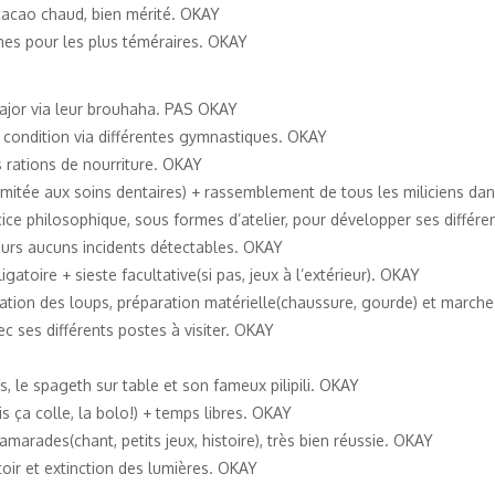
cacao chaud, bien mérité. OKAY
rnes pour les plus téméraires. OKAY
 Major via leur brouhaha. PAS OKAY
n condition via différentes gymnastiques. OKAY
s rations de nourriture. OKAY
imitée aux soins dentaires) + rassemblement de tous les miliciens da
cice philosophique, sous formes d’atelier, pour développer ses différ
ours aucuns incidents détectables. OKAY
gatoire + sieste facultative(si pas, jeux à l’extérieur). OKAY
cation des loups, préparation matérielle(chaussure, gourde) et marche
c ses différents postes à visiter. OKAY
, le spageth sur table et son fameux pilipili. OKAY
 ça colle, la bolo!) + temps libres. OKAY
amarades(chant, petits jeux, histoire), très bien réussie. OKAY
toir et extinction des lumières. OKAY