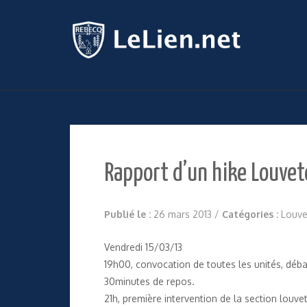
Rapport d’un hike Louve
Publié le :
26 mars 2013
/
Catégories :
Louve
Vendredi 15/03/13
19h00, convocation de toutes les unités, dé
30minutes de repos.
21h, première intervention de la section louvet