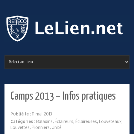
Camps 2013 – Infos pratiques
Publié le :
11 mai 2013
Catégories :
Baladins
,
Éclaireurs
,
Éclaireuses
,
Louveteaux
,
Louvettes
,
Pionniers
,
Unité