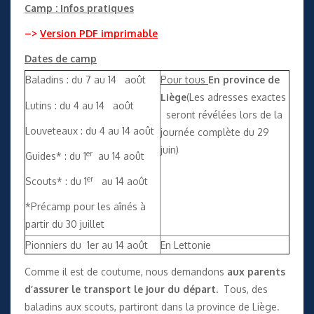
Camp : Infos pratiques
–>
Version PDF imprimable
Dates de camp
Baladins : du 7 au 14 août
Pour tous
En province de
Liège
(Les adresses exactes
Lutins : du 4 au 14 août
seront révélées lors de la
Louveteaux : du 4 au 14 août
journée complète du 29
juin)
er
Guides* : du 1
au 14 août
er
Scouts* : du 1
au 14 août
*Précamp pour les aînés à
partir du 30 juillet
Pionniers du 1er au 14 août
En Lettonie
Comme il est de coutume, nous demandons
aux
parents
d’assurer le transport
le jour du départ.
Tous, des
baladins aux scouts, partiront dans la province de Liège.