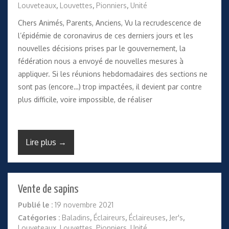
Louveteaux
,
Louvettes
,
Pionniers
,
Unité
Chers Animés, Parents, Anciens, Vu la recrudescence de
l’épidémie de coronavirus de ces derniers jours et les
nouvelles décisions prises par le gouvernement, la
fédération nous a envoyé de nouvelles mesures à
appliquer. Si les réunions hebdomadaires des sections ne
sont pas (encore…) trop impactées, il devient par contre
plus difficile, voire impossible, de réaliser
Lire plus →
Vente de sapins
Publié le :
19 novembre 2021
Catégories :
Baladins
,
Éclaireurs
,
Éclaireuses
,
Jer's
,
Louveteaux
,
Louvettes
,
Pionniers
,
Unité