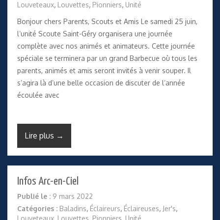
Louveteaux
,
Louvettes
,
Pionniers
,
Unité
Bonjour chers Parents, Scouts et Amis Le samedi 25 juin,
l’unité Scoute Saint-Géry organisera une journée
complète avec nos animés et animateurs. Cette journée
spéciale se terminera par un grand Barbecue où tous les
parents, animés et amis seront invités à venir souper. Il
s’agira là d’une belle occasion de discuter de l’année
écoulée avec
Lire plus →
Infos Arc-en-Ciel
Publié le :
9 mars 2022
Catégories :
Baladins
,
Éclaireurs
,
Éclaireuses
,
Jer's
,
Louveteaux
,
Louvettes
,
Pionniers
,
Unité