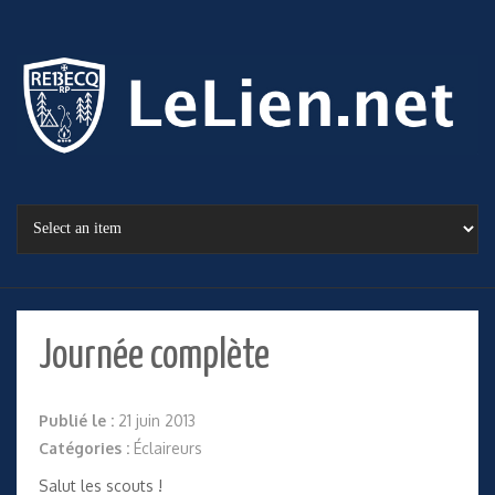
Journée complète
Publié le :
21 juin 2013
Catégories :
Éclaireurs
Salut les scouts !