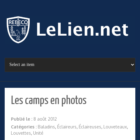
Les camps en photos
Publié le :
8 août 2012
Catégories :
Baladins
,
Éclaireurs
,
Éclaireuses
,
Louveteaux
,
Louvettes
,
Unité