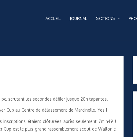
ACCUEIL
JOURNAL
SECTIONS
PHO
pc, scrutant les secondes défiler jusque 20h tapantes.
Silver Cup au Centre de délassement de Marcinelle. Yes !
 les inscriptions étaient clôturées après seulement 7min49 !
lver Cup est le plus grand rassemblement scout de Wallonie