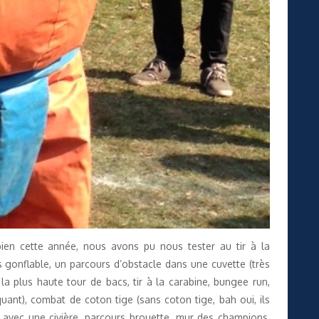
bien cette année, nous avons pu nous tester au tir à la
s gonflable, un parcours d’obstacle dans une cuvette (très
la plus haute tour de bacs, tir à la carabine, bungee run,
uant), combat de coton tige (sans coton tige, bah oui, ils
s avec une civière, parcours brouette, mur des champions,