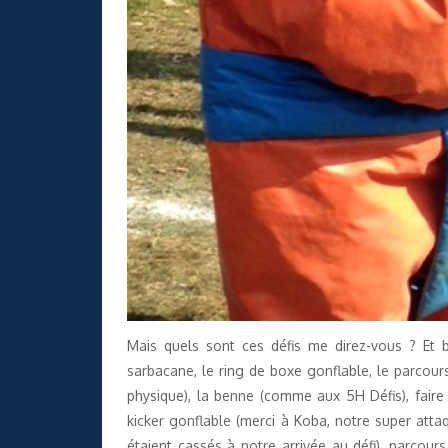
Mais quels sont ces défis me direz-vous ? Et 
sarbacane, le ring de boxe gonflable, le parcour
physique), la benne (comme aux 5H Défis), faire 
kicker gonflable (merci à Koba, notre super attaq
étaient cassés à notre arrivée au défi), parcour