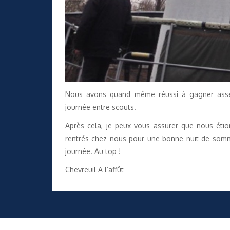
Nous avons quand même réussi à gagner assez 
journée entre scouts.
Après cela, je peux vous assurer que nous étio
rentrés chez nous pour une bonne nuit de somme
journée. Au top !
Chevreuil A l’affût