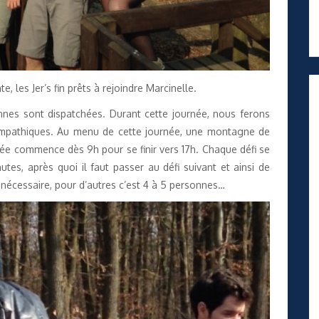
, les Jer’s fin prêts à rejoindre Marcinelle.
nnes sont dispatchées. Durant cette journée, nous ferons
sympathiques. Au menu de cette journée, une montagne de
rnée commence dès 9h pour se finir vers 17h. Chaque défi se
es, après quoi il faut passer au défi suivant et ainsi de
t nécessaire, pour d’autres c’est 4 à 5 personnes…