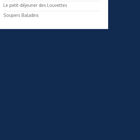
Le petit-déjeuner des Louvettes
Soupers Baladins