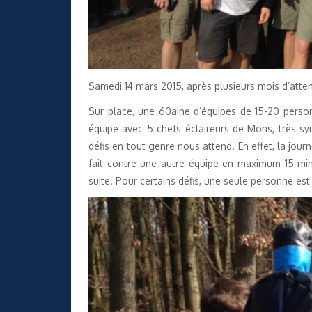
Samedi 14 mars 2015, après plusieurs mois d’attente
Sur place, une 60aine d’équipes de 15-20 perso
équipe avec 5 chefs éclaireurs de Mons, très 
défis en tout genre nous attend. En effet, la jou
fait contre une autre équipe en maximum 15 minut
suite. Pour certains défis, une seule personne es