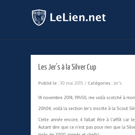
Les Jer’s à la Silver Cup
Publié le :
30 mai 2015
/
Catégories :
Jer's
14 novembre 2014, 19h50, me voilà scotché à mon 
20h04, voilà la section Jer’s inscrite à la Scout 
Cette année encore, il fallait être à l’affût car
Autant dire que ce n’est pas pour rien que la Si
(près de 2000 animés et chefs).