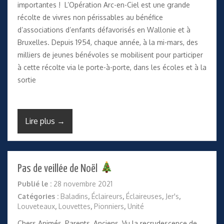
importantes ! L’Opération Arc-en-Ciel est une grande
récolte de vivres non périssables au bénéfice
d’associations d’enfants défavorisés en Wallonie et à
Bruxelles. Depuis 1954, chaque année, à la mi-mars, des
milliers de jeunes bénévoles se mobilisent pour participer
à cette récolte via le porte-à-porte, dans les écoles et à la
sortie
Lire plus →
Pas de veillée de Noël
Publié le :
28 novembre 2021
Catégories :
Baladins
,
Éclaireurs
,
Éclaireuses
,
Jer's
,
Louveteaux
,
Louvettes
,
Pionniers
,
Unité
Chers Animés, Parents, Anciens, Vu la recrudescence de