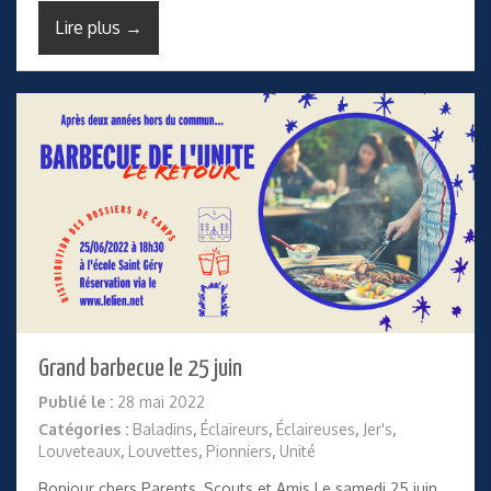
Lire plus →
Grand barbecue le 25 juin
Publié le :
28 mai 2022
Catégories :
Baladins
,
Éclaireurs
,
Éclaireuses
,
Jer's
,
Louveteaux
,
Louvettes
,
Pionniers
,
Unité
Bonjour chers Parents, Scouts et Amis Le samedi 25 juin,