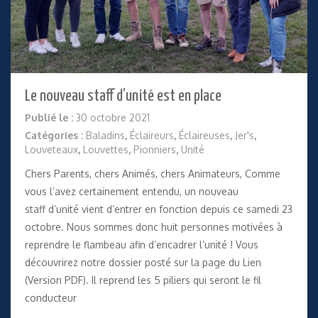
Le nouveau staff d’unité est en place
Publié le :
30 octobre 2021
Catégories :
Baladins
,
Éclaireurs
,
Éclaireuses
,
Jer's
,
Louveteaux
,
Louvettes
,
Pionniers
,
Unité
Chers Parents, chers Animés, chers Animateurs, Comme
vous l’avez certainement entendu, un nouveau
staff d’unité vient d’entrer en fonction depuis ce samedi 23
octobre. Nous sommes donc huit personnes motivées à
reprendre le flambeau afin d’encadrer l’unité ! Vous
découvrirez notre dossier posté sur la page du Lien
(Version PDF). Il reprend les 5 piliers qui seront le fil
conducteur