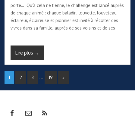
porte… Qu’à cela ne tienne, le challenge est lancé auprès
de chaque animé : chaque baladin, louvette, louveteau,
éclaireur, éclaireuse et pionnier est invité à récolter des
vivres dans sa famille, auprès de ses voisins et de ses
Lire plus →
…
1
2
3
19
»