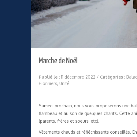
Marche de Noël
Publié le :
11 décembre 2022
/
Catégories :
Balad
Pionniers
,
Unité
Samedi prochain, nous vous proposerons une bala
flambeau et au son de quelques chants. Cette ani
(parents, frères et soeurs, etc).
Vêtements chauds et réfléchissants conseillés. En