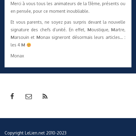
Merci à vous tous les animateurs de la 13ème, présents ou
en pensée, pour ce moment inoubliable.
Et vous parents, ne soyez pas surpris devant la nouvelle
signature des chefs d’unité. En effet,
M
oustique,
M
artre,
M
arsouin et
M
onax signeront désormais leurs articles… :
les 4
M
Monax
Copyright LeLien.net 2010-2023