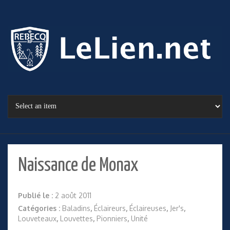
Naissance de Monax
Publié le :
2 août 2011
Catégories :
Baladins
,
Éclaireurs
,
Éclaireuses
,
Jer's
,
Louveteaux
,
Louvettes
,
Pionniers
,
Unité