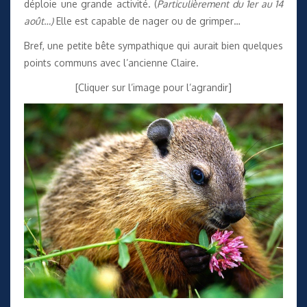
déploie une grande activité. (
Particulièrement du 1er au 14
août…)
Elle est capable de nager ou de grimper…
Bref, une petite bête sympathique qui aurait bien quelques
points communs avec l’ancienne Claire.
[Cliquer sur l’image pour l’agrandir]