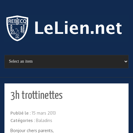
3h trottinettes
Publié le :
15 mars 2013
Catégories :
Baladins
Bonjour chers parents,