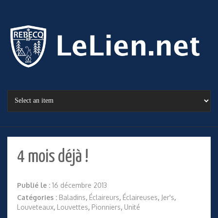
4 mois déjà !
Publié le :
16 décembre 2013
Catégories :
Baladins
,
Éclaireurs
,
Éclaireuses
,
Jer's
,
Louveteaux
,
Louvettes
,
Pionniers
,
Unité