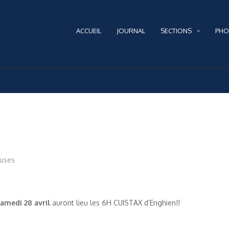
ACCUEIL
JOURNAL
SECTIONS
PHO
euses
amedi 28 avril
auront lieu les 6H CUISTAX d’Enghien!!