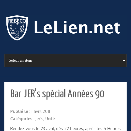
Bar JER’s spécial Années 90
Publié le :
1 avril 2011
Catégories :
Jer's
,
Unité
Rendez-vous le 23 avril, dès 22 heures, après les 5 Heures