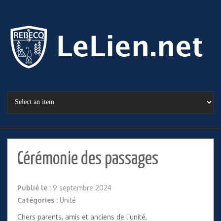
Cérémonie des passages
Publié le :
9 septembre 2024
Catégories :
Unité
Chers parents, amis et anciens de l’unité,