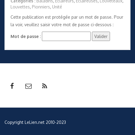
Catégories :
Baladins
,
Éclaireurs
,
Éclaireuses
,
Louveteaux
,
Louvettes
,
Pionniers
,
Unité
Cette publication est protégée par un mot de passe. Pour
la voir, veuillez saisir votre mot de passe ci-dessous :
Mot de passe :
Copyright LeLien.net 2010-2023