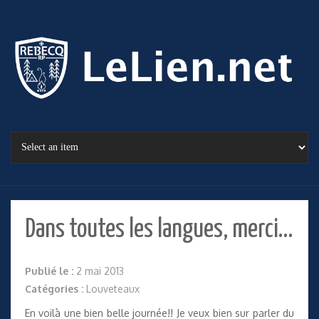
Dans toutes les langues, merci…
Publié le :
2 mai 2013
Catégories :
Louveteaux
En voilà une bien belle journée!! Je veux bien sur parler du