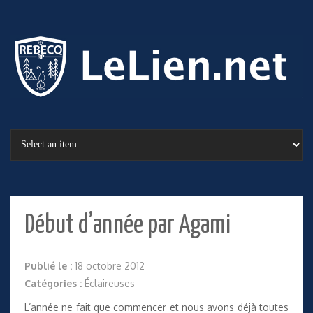
Début d’année par Agami
Publié le :
18 octobre 2012
Catégories :
Éclaireuses
L’année ne fait que commencer et nous avons déjà toutes