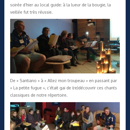
soirée d’hier au local guide: à la lueur de la bougie, la
veillée fut très réussie.
De « Santiano » à « Allez mon troupeau » en passant par
« La petite fugue », c’était gai de (re)découvrir ces chants
classiques de notre répertoire.