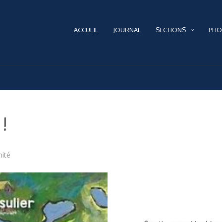
ACCUEIL
JOURNAL
SECTIONS
PHO
 !
nité