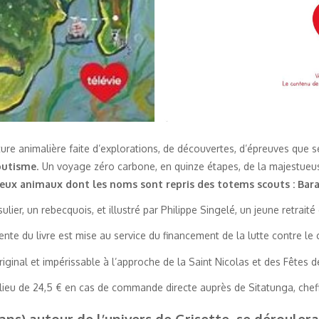
re animalière faite d’explorations, de découvertes, d’épreuves que se
coutisme
. Un voyage zéro carbone, en quinze étapes, de la majestueus
eux animaux dont les noms sont repris des totems scouts : Bar
sulier, un rebecquois, et illustré par Philippe Singelé, un jeune retrait
nte du livre est mise au service du financement de la lutte contre le c
iginal et impérissable à l’approche de la Saint Nicolas et des Fêtes de
u lieu de 24,5 € en cas de commande directe auprès de Sitatunga, chef
 ans) autour de l’univers de Grisette, se dérouler