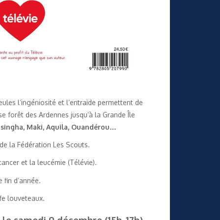
ules l’ingéniosité et l’entraide permettent de
e forêt des Ardennes jusqu’à la Grande Île
asingha, Maki, Aquila, Ouandérou…
é de la Fédération Les Scouts.
ancer et la leucémie (Télévie).
 fin d’année.
fe louveteaux.
a le samedi 9 décembre (15h-17h)