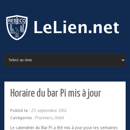
Horaire du bar Pi mis à jour
Publié le :
25 septembre 2012
Catégories :
Pionniers
,
Unité
Le
calendrier du Bar Pi
a été mis à jour pour les semaines