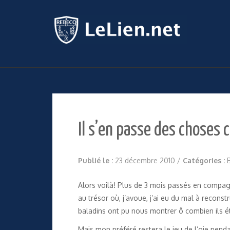
Il s’en passe des choses 
Publié le :
23 décembre 2010
/
Catégories :
Alors voilà! Plus de 3 mois passés en compagn
au trésor où, j’avoue, j’ai eu du mal à recon
baladins ont pu nous montrer ô combien ils é
Mais mon préféré restera le jeu de l’oie pend