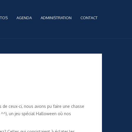
TOS
AGENDA
ADMINISTRATION
CONTACT
rs de ceux-ci, nous avons pu faire une chasse
r ^^), un jeu spécial Halloween où nos
z? Celles qui consistaient à éclater les