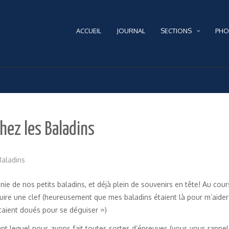
ACCUEIL
JOURNAL
SECTIONS
PHO
chez les Baladins
Baladins
ie de nos petits baladins, et déjà plein de souvenirs en tête! Au cou
struire une clef (heureusement que mes baladins étaient là pour m’aide
taient doués pour se déguiser =)
ant lequel nous avons fait toutes sortes d’épreuves (vous vous rappele