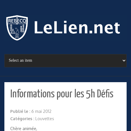
Informations pour les 5h Défis
Publié le :
6 mai 2012
Catégories :
Louvettes
Chère animée,