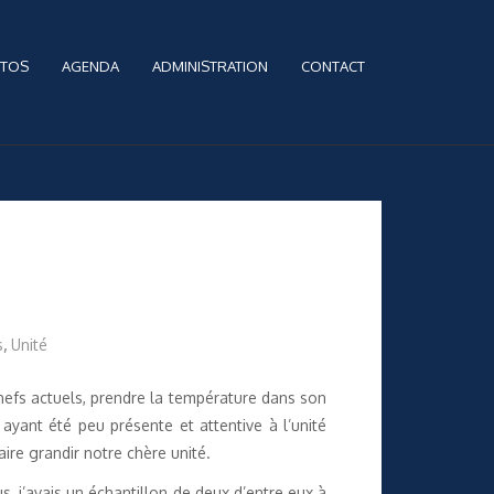
TOS
AGENDA
ADMINISTRATION
CONTACT
s
,
Unité
hefs actuels, prendre la température dans son
yant été peu présente et attentive à l’unité
aire grandir notre chère unité.
s, j’avais un échantillon de deux d’entre eux à