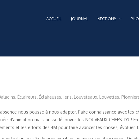
ACCUEIL
JOURNAL
SECTIONS
PHO
Baladins
,
Éclaireurs
,
Éclaireuses
,
Jer's
,
Louveteaux
,
Louvettes
,
Pionnier
’absence nous pousse à nous adapter. Faire connaissance avec les c
nnée d’animation mais aussi découvrir les NOUVEAUX CHEFS D’U! En a
ements et les efforts des 4M pour faire avancer les choses, évoluer, f
sé pendant un an afin de pouvoir cibler au mieux ces 4 inconnus. De plu