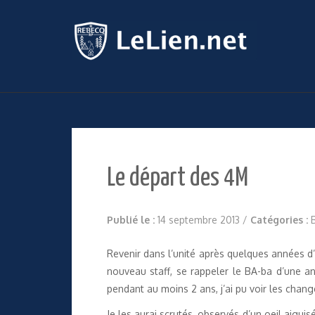
Le départ des 4M
Publié le :
14 septembre 2013
/
Catégories :
Revenir dans l’unité après quelques années d
nouveau staff, se rappeler le BA-ba d’une a
pendant au moins 2 ans, j’ai pu voir les chang
Je les aurai scrutés, observés d’un oeil aigui