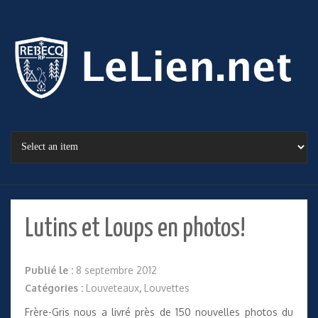
Lutins et Loups en photos!
Publié le :
8 septembre 2012
Catégories :
Louveteaux
,
Louvettes
Frère-Gris nous a livré près de 150 nouvelles photos du