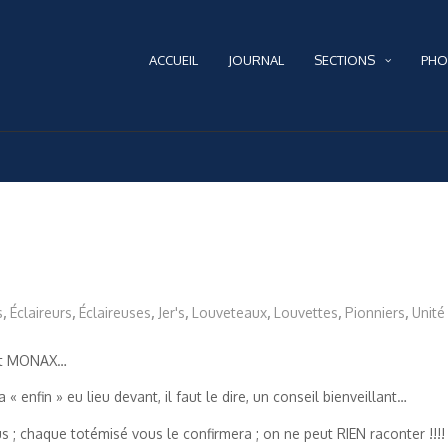
ACCUEIL
JOURNAL
SECTIONS
PHO
s
,
Éclaireurs
,
Éclaireuses
,
Jer's
,
Louveteaux
,
Louvettes
,
Pionniers
,
Unité
quit MONAX…
 « enfin » eu lieu devant, il faut le dire, un conseil bienveillant…
s ; chaque totémisé vous le confirmera ; on ne peut RIEN raconter !!!!