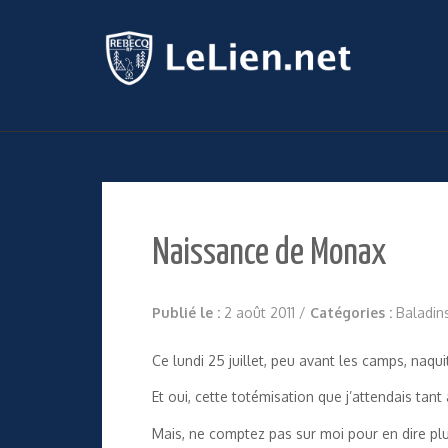
Naissance de Monax
Publié le :
2 août 2011
/
Catégories :
Baladin
Ce lundi 25 juillet, peu avant les camps, na
Et oui, cette totémisation que j’attendais tant a
Mais, ne comptez pas sur moi pour en dire plu