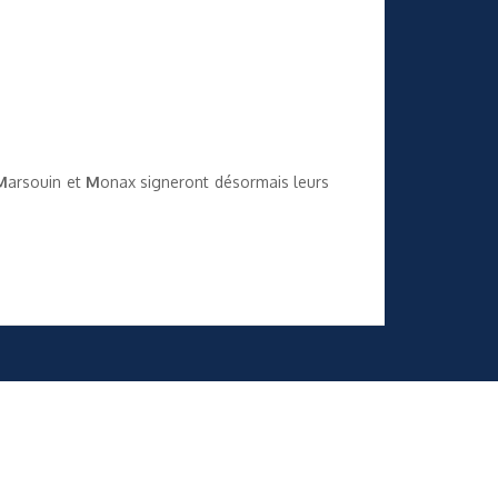
M
arsouin et
M
onax signeront désormais leurs