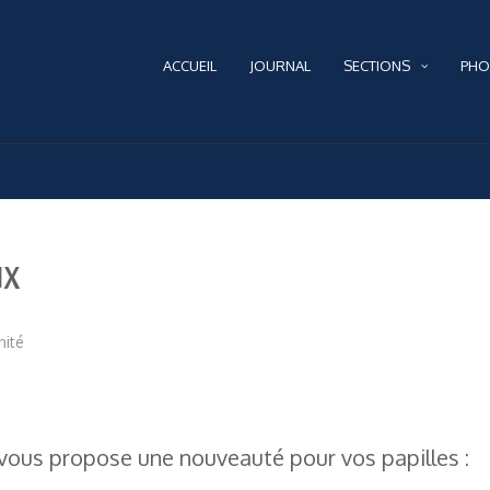
ACCUEIL
JOURNAL
SECTIONS
PHO
ux
nité
 vous propose une nouveauté pour vos papilles :