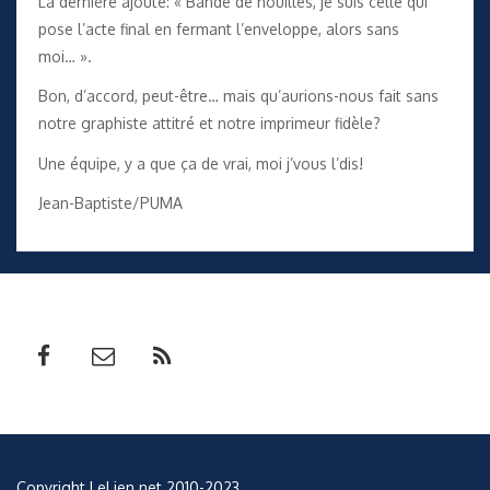
La dernière ajoute: « Bande de nouilles, je suis celle qui
pose l’acte final en fermant l’enveloppe, alors sans
moi… ».
Bon, d’accord, peut-être… mais qu’aurions-nous fait sans
notre graphiste attitré et notre imprimeur fidèle?
Une équipe, y a que ça de vrai, moi j’vous l’dis!
Jean-Baptiste/PUMA
Copyright LeLien.net 2010-2023