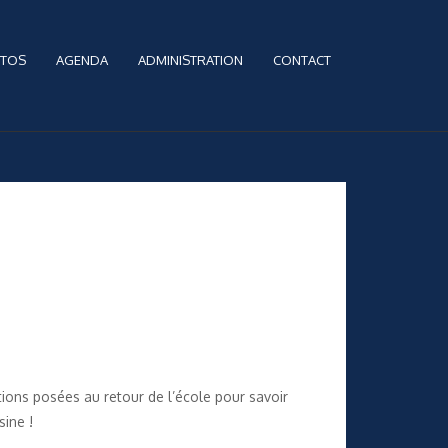
TOS
AGENDA
ADMINISTRATION
CONTACT
tions posées au retour de l’école pour savoir
sine !