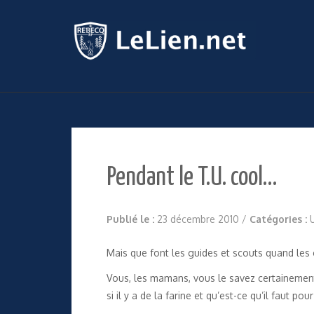
Pendant le T.U. cool…
Publié le :
23 décembre 2010
/
Catégories :
Mais que font les guides et scouts quand les
Vous, les mamans, vous le savez certainement 
si il y a de la farine et qu’est-ce qu’il faut pou