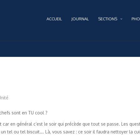
ACCUEIL
JOURNAL
SECTIONS
PHO
Unité
 chefs sont en TU cool ?
car en général c’est le soir qui précède que tout se passe. Les ques
r un tel ou tel biscuit…. Là, vous savez : ce soir il faudra nettoyer la cui