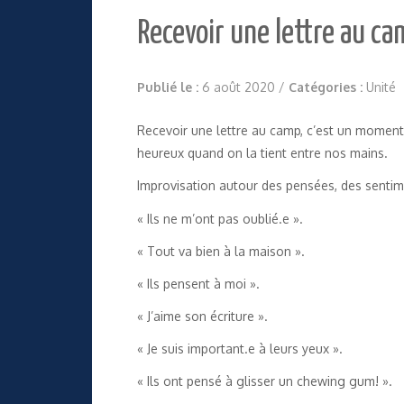
Recevoir une lettre au c
Publié le :
6 août 2020
/
Catégories :
Unité
Recevoir une lettre au camp, c’est un moment qu
heureux quand on la tient entre nos mains.
Improvisation autour des pensées, des senti
« Ils ne m’ont pas oublié.e ».
« Tout va bien à la maison ».
« Ils pensent à moi ».
« J’aime son écriture ».
« Je suis important.e à leurs yeux ».
« Ils ont pensé à glisser un chewing gum! ».