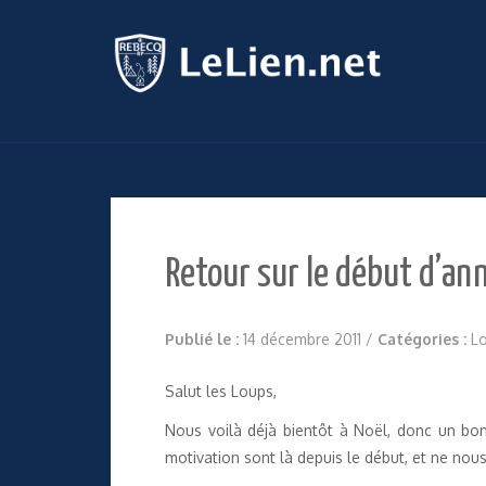
Retour sur le début d’an
Publié le :
14 décembre 2011
/
Catégories :
L
Salut les Loups,
Nous voilà déjà bientôt à Noël, donc un bon
motivation sont là depuis le début, et ne nous