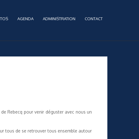
TOS
AGENDA
ADMINISTRATION
CONTACT
le de Rebecq pour venir déguster avec nous un
 pour tous de se retrouver tous ensemble autour