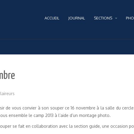
ACCUEIL
JOURNAL
SECTIONS
PHO
embre
laireurs
sir de vous convier à son souper ce 16 novembre à la salle du cerc
tous ensemble le camp 2013 à l’aide d’un montage photo.
e souper se fait en collaboration avec la section guide, une occasion