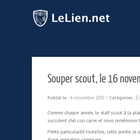
Souper scout, le 16 nov
Publié le :
6 novembre 2013
/
Catégories :
Éc
Comme chaque année, le staff scout à la plai
succulent chili con carne et nous remémorer 
Petite particularité toutefois, cette année, l
d’une animation commune.