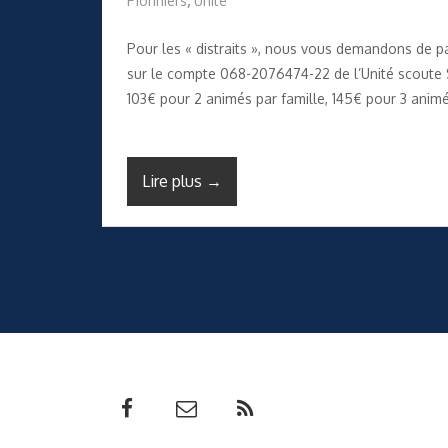
Pionniers
,
Unité
Pour les « distraits », nous vous demandons de pa
sur le compte 068-2076474-22 de l’Unité scoute S
103€ pour 2 animés par famille, 145€ pour 3 animé
Lire plus →