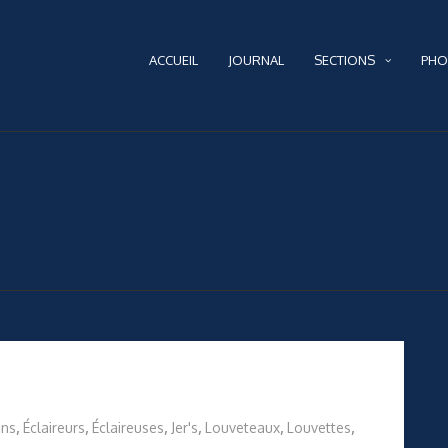
ACCUEIL
JOURNAL
SECTIONS
PHO
ins
,
Éclaireurs
,
Éclaireuses
,
Jer's
,
Louveteaux
,
Louvettes
,