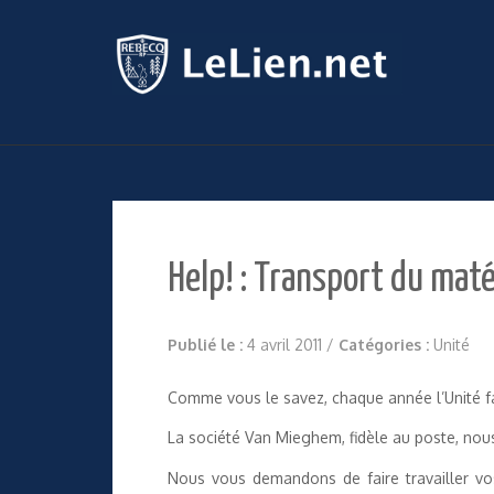
Help! : Transport du mat
Publié le :
4 avril 2011
/
Catégories :
Unité
Comme vous le savez, chaque année l’Unité fait
La société Van Mieghem, fidèle au poste, nou
Nous vous demandons de faire travailler vo