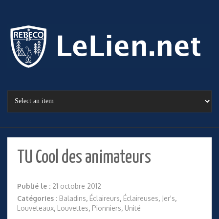
TU Cool des animateurs
Publié le :
21 octobre 2012
Catégories :
Baladins
,
Éclaireurs
,
Éclaireuses
,
Jer's
,
Louveteaux
,
Louvettes
,
Pionniers
,
Unité