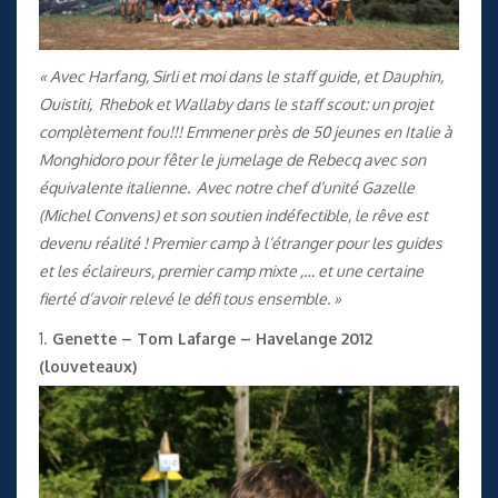
« Avec Harfang, Sirli et moi dans le staff guide, et Dauphin,
Ouistiti, Rhebok et Wallaby dans le staff scout: un projet
complètement fou!!! Emmener près de 50 jeunes en Italie à
Monghidoro pour fêter le jumelage de Rebecq avec son
équivalente italienne. Avec notre chef d’unité Gazelle
(Michel Convens) et son soutien indéfectible, le rêve est
devenu réalité ! Premier camp à l’étranger pour les guides
et les éclaireurs, premier camp mixte ,… et une certaine
fierté d’avoir relevé le défi tous ensemble. »
1.
Genette – Tom Lafarge – Havelange 2012
(louveteaux)