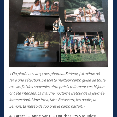
« Ou plutôt un camp, des photos… Sérieux, j’ai même dû
faire une sélection. De loin le meilleur camp guide de toute
ma vie. J’ai des souvenirs ultra précis tellement ces 14 jours
ont été intenses. La marche nocturne (retour de la journée
intersection), Mme Irma, Miss Botassart, les qualis, la
Semois, la météo de fou bref le camp parfait. «
4. Caracal – Anne Santi – Dourbes 1996 (guides)