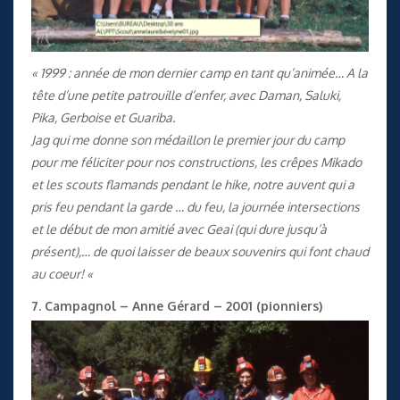
« 1999 : année de mon dernier camp en tant qu’animée… A la
tête d’une petite patrouille d’enfer, avec Daman, Saluki,
Pika, Gerboise et Guariba.
Jag qui me donne son médaillon le premier jour du camp
pour me féliciter pour nos constructions, les crêpes Mikado
et les scouts flamands pendant le hike, notre auvent qui a
pris feu pendant la garde … du feu, la journée intersections
et le début de mon amitié avec Geai (qui dure jusqu’à
présent),… de quoi laisser de beaux souvenirs qui font chaud
au coeur! «
7. Campagnol – Anne Gérard – 2001 (pionniers)