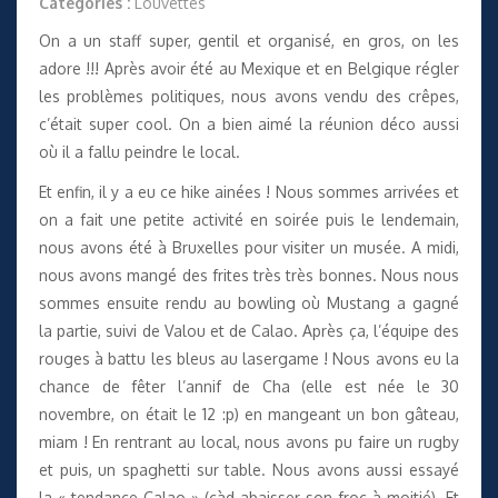
Catégories :
Louvettes
On a un staff super, gentil et organisé, en gros, on les
adore !!! Après avoir été au Mexique et en Belgique régler
les problèmes politiques, nous avons vendu des crêpes,
c’était super cool. On a bien aimé la réunion déco aussi
où il a fallu peindre le local.
Et enfin, il y a eu ce hike ainées ! Nous sommes arrivées et
on a fait une petite activité en soirée puis le lendemain,
nous avons été à Bruxelles pour visiter un musée. A midi,
nous avons mangé des frites très très bonnes. Nous nous
sommes ensuite rendu au bowling où Mustang a gagné
la partie, suivi de Valou et de Calao. Après ça, l’équipe des
rouges à battu les bleus au lasergame ! Nous avons eu la
chance de fêter l’annif de Cha (elle est née le 30
novembre, on était le 12 :p) en mangeant un bon gâteau,
miam ! En rentrant au local, nous avons pu faire un rugby
et puis, un spaghetti sur table. Nous avons aussi essayé
la « tendance Calao » (càd abaisser son froc à moitié). Et