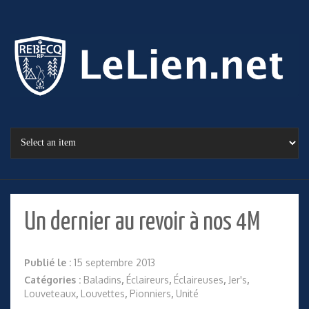
Un dernier au revoir à nos 4M
Publié le :
15 septembre 2013
Catégories :
Baladins
,
Éclaireurs
,
Éclaireuses
,
Jer's
,
Louveteaux
,
Louvettes
,
Pionniers
,
Unité