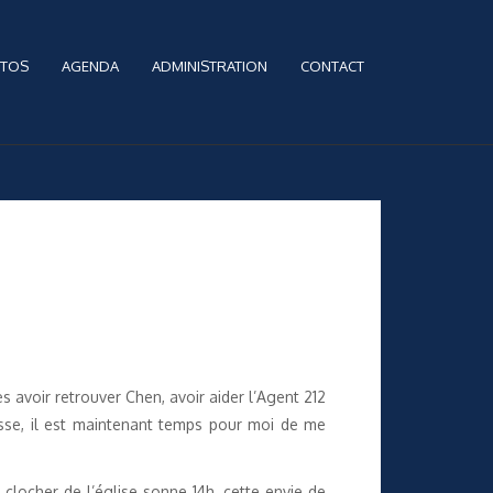
TOS
AGENDA
ADMINISTRATION
CONTACT
s avoir retrouver Chen, avoir aider l’Agent 212
passe, il est maintenant temps pour moi de me
e clocher de l’église sonne 14h, cette envie de