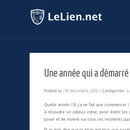
Une année qui a démarré 
Publié le :
10 décembre 2013
/
Catégories :
L
Quelle année ! Et ça ne fait que commencer ! E
à résoudre un odieux crime, avoir éviter les
poser et de revenir sur tous ces moments pa
Et je dois dire que le bilan est plus que posi