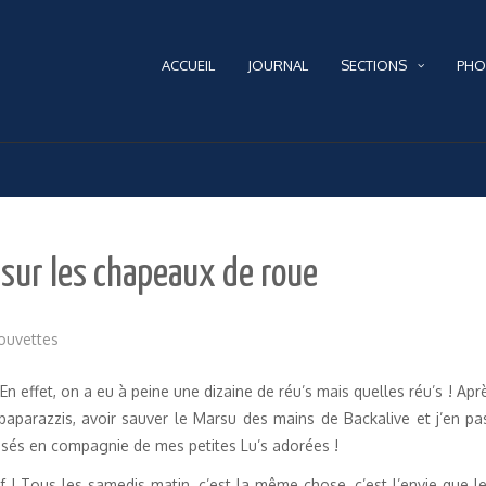
ACCUEIL
JOURNAL
SECTIONS
PHO
sur les chapeaux de roue
ouvettes
n effet, on a eu à peine une dizaine de réu’s mais quelles réu’s ! Aprè
 paparazzis, avoir sauver le Marsu des mains de Backalive et j’en 
ssés en compagnie de mes petites Lu’s adorées !
tif ! Tous les samedis matin, c’est la même chose, c’est l’envie que l