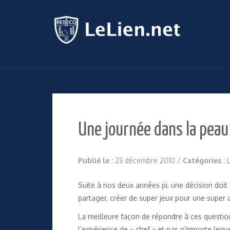
Une journée dans la peau
Publié le :
23 décembre 2010
/
Catégories :
Suite à nos deux années pi, une décision doit 
partager, créer de super jeux pour une super
La meilleure façon de répondre à ces question
l’expérience de « chef » et pas n’importe lequel