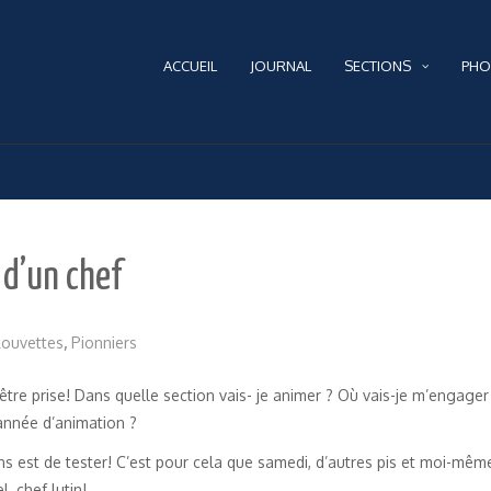
ACCUEIL
JOURNAL
SECTIONS
PHO
 d’un chef
Louvettes
,
Pionniers
être prise! Dans quelle section vais- je animer ? Où vais-je m’engager
 année d’animation ?
s est de tester! C’est pour cela que samedi, d’autres pis et moi-même
, chef lutin!