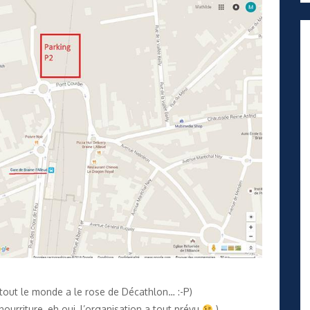
tout le monde a le rose de Décathlon… :-P)
ourriture, eh oui, l’organisation a tout prévu
)