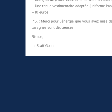
– Une tenue vestimentaire adaptée (uniforme im
– 10 euros
P.S. : Merci pour l’énergie que vous avez mise da
lasagnes sont délicieuses!
Bisous,
Le Staff Guide