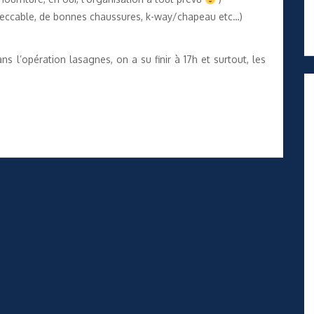
peccable, de bonnes chaussures, k-way/chapeau etc…)
ns l’opération lasagnes, on a su finir à 17h et surtout, les