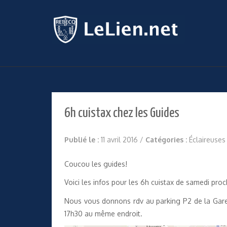
6h cuistax chez les Guides
Publié le :
11 avril 2016
/
Catégories :
Éclaireuses
Coucou les guides!
Voici les infos pour les 6h cuistax de samedi proch
Nous vous donnons rdv au parking P2 de la Gare d
17h30 au même endroit.