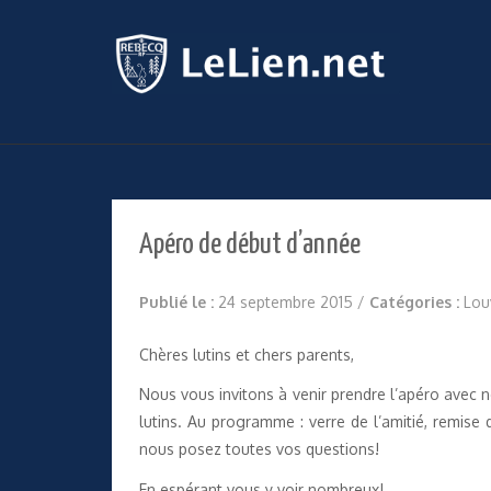
Apéro de début d’année
Publié le :
24 septembre 2015
/
Catégories :
Lou
Chères lutins et chers parents,
Nous vous invitons à venir prendre l’apéro avec 
lutins. Au programme : verre de l’amitié, remis
nous posez toutes vos questions!
En espérant vous y voir nombreux!